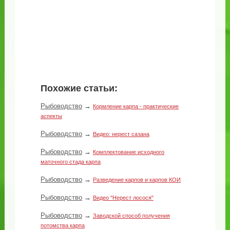
Похожие статьи:
Рыбоводство
→
Кормление карпа - практические
аспекты
Рыбоводство
→
Видео: нерест сазана
Рыбоводство
→
Комплектование исходного
маточного стада карпа
Рыбоводство
→
Разведение карпов и карпов КОИ
Рыбоводство
→
Видео "Нерест лосося"
Рыбоводство
→
Заводской способ получения
потомства карпа