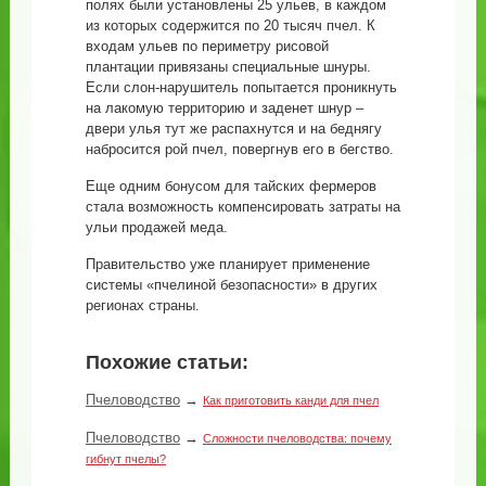
полях были установлены 25 ульев, в каждом
из которых содержится по 20 тысяч пчел. К
входам ульев по периметру рисовой
плантации привязаны специальные шнуры.
Если слон-нарушитель попытается проникнуть
на лакомую территорию и заденет шнур –
двери улья тут же распахнутся и на беднягу
набросится рой пчел, повергнув его в бегство.
Еще одним бонусом для тайских фермеров
стала возможность компенсировать затраты на
ульи продажей меда.
Правительство уже планирует применение
системы «пчелиной безопасности» в других
регионах страны.
Похожие статьи:
Пчеловодство
→
Как приготовить канди для пчел
Пчеловодство
→
Сложности пчеловодства: почему
гибнут пчелы?