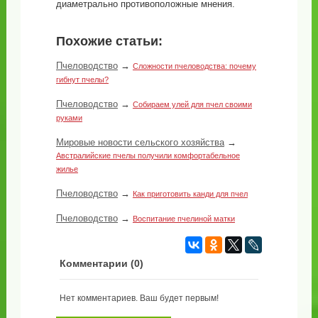
диаметрально противоположные мнения.
Похожие статьи:
Пчеловодство
→
Сложности пчеловодства: почему
гибнут пчелы?
Пчеловодство
→
Собираем улей для пчел своими
руками
Мировые новости сельского хозяйства
→
Австралийские пчелы получили комфортабельное
жилье
Пчеловодство
→
Как приготовить канди для пчел
Пчеловодство
→
Воспитание пчелиной матки
Комментарии (
0
)
Нет комментариев. Ваш будет первым!