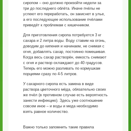
сиропом – оно должно произойти недели за
три до последнего облёта. Иначе пчёлы не
успеют его переработать, он закиснет в улье,
а его последующее использование пчёлами
приведёт к проблемам с кишечником.
Для приготовления сиропа потребуется 3 кг
сахара и 2 литра воды. Воду ставим на огонь,
доводим до кипения и начинаем, не снимая с
огня, добавлять сахар, постоянно помешивая.
Когда весь сахар растворён, емкость снимают
с огня и раствор охлаждают до 40 градусов.
Теперь его можно разливать по кормушкам
порциями сразу по 4-5 литров.
У сахарного сиропа есть замена в виде
раствора цветочного мёда, обязательно своих
же пчёл (в противном случае есть вероятность
занести инфекцию). Здесь уже соотношение
совсем иное – и воды и меда необходимо
взять равное количество.
Важно только запомнить такие правила