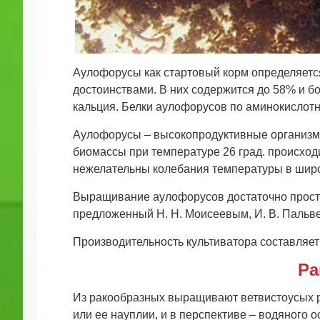
Аулофорусы как стартовый корм определяетс
достоинствами. В них содержится до 58% и б
кальция. Белки аулофорусов по аминокислот
Аулофорусы – высокопродуктивные организмы
биомассы при температуре 26 град. происход
нежелательны колебания температуры в широ
Выращивание аулофорусов достаточно просто 
предложенный Н. Н. Моисеевым, И. В. Пальв
Производительность культиватора составляет 
Ра
Из ракообразных выращивают ветвистоусых р
или ее науплии, и в перспективе – водяного о