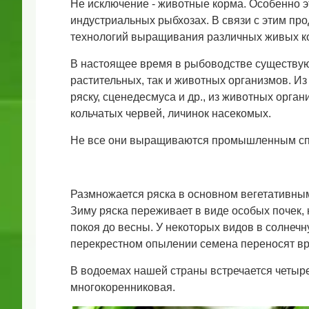
Не исключение - животные корма. Особенно 
индустриальных рыбхозах. В связи с этим п
технологий выращивания различных живых к
В настоящее время в рыбоводстве существу
растительных, так и животных организмов. И
ряску, сценедесмуса и др., из животных орга
кольчатых червей, личинок насекомых.
Не все они выращиваются промышленным сп
Размножается ряска в основном вегетативным
Зиму ряска переживает в виде особых почек, 
покоя до весны. У некоторых видов в солнеч
перекрестном опылении семена переносят в
В водоемах нашей страны встречается четыре 
многокоренниковая.