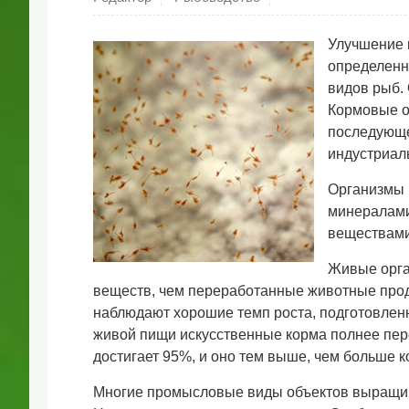
Улучшение 
определенн
видов рыб. 
Кормовые о
последующег
индустриал
Организмы 
минералами
веществами
Живые орга
веществ, чем переработанные животные прод
наблюдают хорошие темп роста, подготовленн
живой пищи искусственные корма полнее пе
достигает 95%, и оно тем выше, чем больше 
Многие промысловые виды объектов выращив