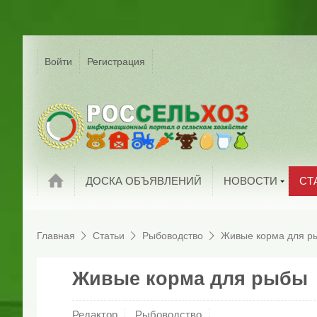
Р
Г
Войти
Регистрация
На
Сельское хозяйс
России
С
Мировые новост
П
Новости компани
И
Обзоры рынков
П
Статьи
ДОСКА ОБЪЯВЛЕНИЙ
НОВОСТИ
СТ
Главная
Статьи
Рыбоводство
Живые корма для р
Живые корма для рыбы
Редактор
Рыбоводство