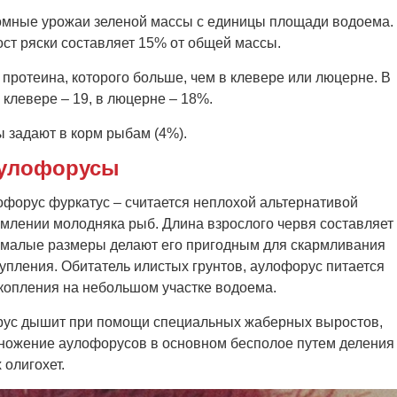
ромные урожаи зеленой массы с единицы площади водоема.
ст ряски составляет 15% от общей массы.
протеина, которого больше, чем в клевере или люцерне. В
 клевере – 19, в люцерне – 18%.
ы задают в корм рыбам (4%).
улофорусы
офорус фуркатус – считается неплохой альтернативой
млении молодняка рыб. Длина взрослого червя составляет
ь малые размеры делают его пригодным для скармливания
упления. Обитатель илистых грунтов, аулофорус питается
копления на небольшом участке водоема.
орус дышит при помощи специальных жаберных выростов,
множение аулофорусов в основном бесполое путем деления
 олигохет.