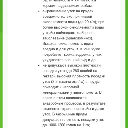
растительности утки питаются
кормом, задаваемым рыбам;
выращивание уток на прудах
возможно только при низкой
окисляемости воды (до 20 т/л); при
более высокой окисляемости воды
у рыбы наблюдают жаберное
заболевание (бранхиомикоз).
Высокая окисляемость воды
вредна и для уток, т. к. они хуже
потребляют корма водоема, у них
ухудшается внешний вид и др.;
не допускают высокой плотности
посадки уток (до 250 особей на
гектар); высокая плотность посадки
уток (2-3 тысячи экз./га) в пруды
приводит к неполной
минерализации утиного помета. В
связи с этим начинаются
анаэробные процессы, в результате
отмечают отравление рыбы и даже
уток. В безрыбные пруды
допускают плотность посадки уток
до 1000-1200 голов на 1 га;