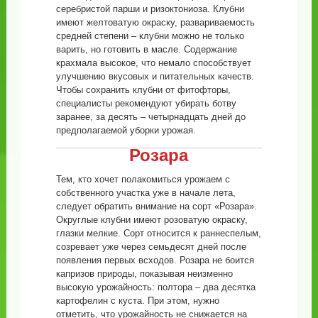
серебристой парши и ризоктониоза. Клубни
имеют желтоватую окраску, развариваемость
средней степени – клубни можно не только
варить, но готовить в масле. Содержание
крахмала высокое, что немало способствует
улучшению вкусовых и питательных качеств.
Чтобы сохранить клубни от фитофторы,
специалисты рекомендуют убирать ботву
заранее, за десять – четырнадцать дней до
предполагаемой уборки урожая.
Розара
Тем, кто хочет полакомиться урожаем с
собственного участка уже в начале лета,
следует обратить внимание на сорт «Розара».
Округлые клубни имеют розоватую окраску,
глазки мелкие. Сорт относится к раннеспелым,
созревает уже через семьдесят дней после
появления первых всходов. Розара не боится
капризов природы, показывая неизменно
высокую урожайность: полтора – два десятка
картофелин с куста. При этом, нужно
отметить, что урожайность не снижается на