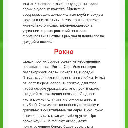
может храниться около полугода, не теряя
своих вкусовых качеств. Мясистые,
среднеразвариваемые желтые клубни Зекуры
вкусны и питательны, а сам сорт не требует
интенсивного ухода, заключающегося в
удалении сорных растений на этапе
формирования ботвы и рыхления почвы после
дождей и полива.
Рокко
Среди прочих сортов одним из несомненных
фаворитов стал Рокко. Сорт был выведен
голландскими селекционерами, и среди
бывалых дачников он известен и любим. Рокко
относят к среднеспелым сортам, для того,
чтобы созрел урожай, должно пройти около
ста дней от появления всходов. С одного
куста можно получить кило – кило двести
клубней. Они имеют красноватую окраску и
довольно внушительные размеры. Вкус Рокко
сложно спутать с каким-либо другим. При
варке клубни не меняют окрас, даже
приготовленное блюдо будет светлым и