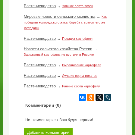
Растениеводство
→
Зимние сорта яблок
Мировые новости сельского хозяйства
→
Как
победить колорадского жука: борьба с врагом его же
методами
Растениеводство
→
Посадка картофеля
Новости сельского хозяйства России
→
Зараженный картофель не пустили в Россию
Растениеводство
→
Выращивание картофеля
Растениеводство
→
Лучшие сорта томатов
Растениеводство
→
Ранние сорта картофеля
Комментарии (
0
)
Нет комментариев. Ваш будет первым!
Добавить комментарий