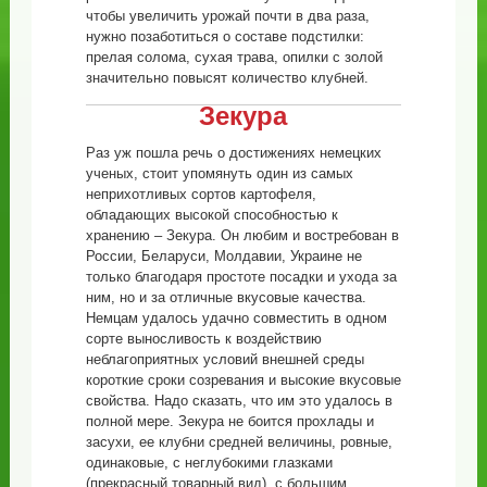
чтобы увеличить урожай почти в два раза,
нужно позаботиться о составе подстилки:
прелая солома, сухая трава, опилки с золой
значительно повысят количество клубней.
Зекура
Раз уж пошла речь о достижениях немецких
ученых, стоит упомянуть один из самых
неприхотливых сортов картофеля,
обладающих высокой способностью к
хранению – Зекура. Он любим и востребован в
России, Беларуси, Молдавии, Украине не
только благодаря простоте посадки и ухода за
ним, но и за отличные вкусовые качества.
Немцам удалось удачно совместить в одном
сорте выносливость к воздействию
неблагоприятных условий внешней среды
короткие сроки созревания и высокие вкусовые
свойства. Надо сказать, что им это удалось в
полной мере. Зекура не боится прохлады и
засухи, ее клубни средней величины, ровные,
одинаковые, с неглубокими глазками
(прекрасный товарный вид), с большим