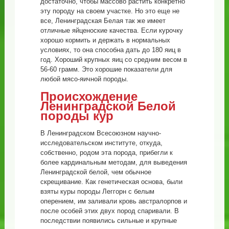
достаточно, чтобы массово растить конкретно
эту породу на своем участке. Но это еще не
все, Ленинградская Белая так же имеет
отличные яйценоские качества. Если курочку
хорошо кормить и держать в нормальных
условиях, то она способна дать до 180 яиц в
год. Хороший крупных яиц со средним весом в
56-60 грамм. Это хорошие показатели для
любой мясо-яичной породы.
Происхождение
Ленинградской Белой
породы кур
В Ленинградском Всесоюзном научно-
исследовательском институте, откуда,
собственно, родом эта порода, прибегли к
более кардинальным методам, для выведения
Ленинградской белой, чем обычное
скрещивание. Как генетическая основа, были
взяты куры породы Леггорн с белым
оперением, им заливали кровь австралорпов и
после особей этих двух пород спаривали. В
последствии появились сильные и крупные