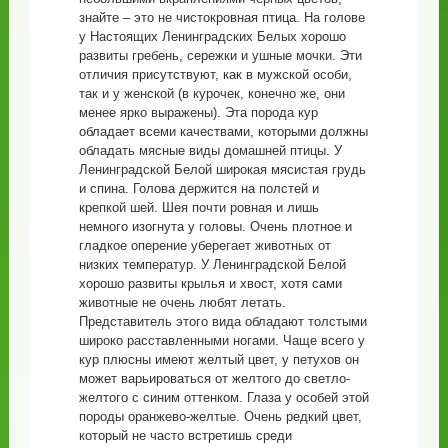
знайте – это не чистокровная птица. На голове
у Настоящих Ленинградских Белых хорошо
развиты гребень, сережки и ушные мочки. Эти
отличия присутствуют, как в мужской особи,
так и у женской (в курочек, конечно же, они
менее ярко выражены). Эта порода кур
обладает всеми качествами, которыми должны
обладать мясные виды домашней птицы. У
Ленинградской Белой широкая мясистая грудь
и спина. Голова держится на полстей и
крепкой шей. Шея почти ровная и лишь
немного изогнута у головы. Очень плотное и
гладкое оперение уберегает животных от
низких температур. У Ленинградской Белой
хорошо развиты крылья и хвост, хотя сами
животные не очень любят летать.
Представитель этого вида обладают толстыми
широко расставленными ногами. Чаще всего у
кур плюсны имеют желтый цвет, у петухов он
может варьироваться от желтого до светло-
желтого с синим оттенком. Глаза у особей этой
породы оранжево-желтые. Очень редкий цвет,
который не часто встретишь среди