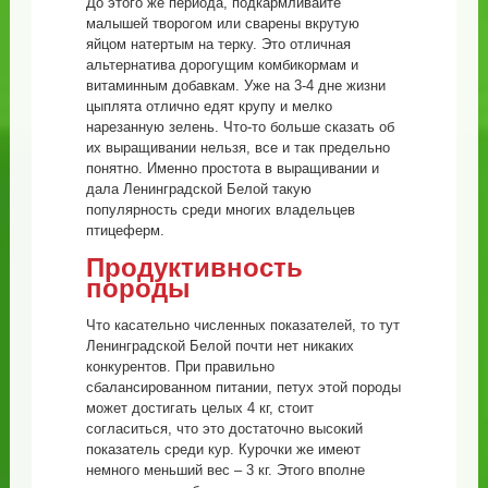
До этого же периода, подкармливайте
малышей творогом или сварены вкрутую
яйцом натертым на терку. Это отличная
альтернатива дорогущим комбикормам и
витаминным добавкам. Уже на 3-4 дне жизни
цыплята отлично едят крупу и мелко
нарезанную зелень. Что-то больше сказать об
их выращивании нельзя, все и так предельно
понятно. Именно простота в выращивании и
дала Ленинградской Белой такую
популярность среди многих владельцев
птицеферм.
Продуктивность
породы
Что касательно численных показателей, то тут
Ленинградской Белой почти нет никаких
конкурентов. При правильно
сбалансированном питании, петух этой породы
может достигать целых 4 кг, стоит
согласиться, что это достаточно высокий
показатель среди кур. Курочки же имеют
немного меньший вес – 3 кг. Этого вполне