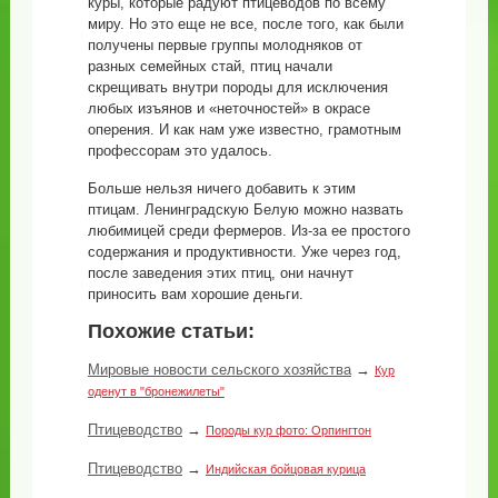
куры, которые радуют птицеводов по всему
миру. Но это еще не все, после того, как были
получены первые группы молодняков от
разных семейных стай, птиц начали
скрещивать внутри породы для исключения
любых изъянов и «неточностей» в окрасе
оперения. И как нам уже известно, грамотным
профессорам это удалось.
Больше нельзя ничего добавить к этим
птицам. Ленинградскую Белую можно назвать
любимицей среди фермеров. Из-за ее простого
содержания и продуктивности. Уже через год,
после заведения этих птиц, они начнут
приносить вам хорошие деньги.
Похожие статьи:
Мировые новости сельского хозяйства
→
Кур
оденут в "бронежилеты"
Птицеводство
→
Породы кур фото: Орпингтон
Птицеводство
→
Индийская бойцовая курица