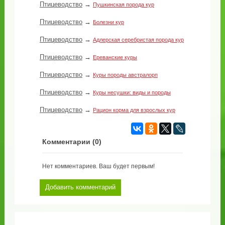
Птицеводство
→
Пушкинская порода кур
Птицеводство
→
Болезни кур
Птицеводство
→
Адлерская серебристая порода кур
Птицеводство
→
Ереванские куры
Птицеводство
→
Куры породы австралорп
Птицеводство
→
Куры несушки: виды и породы
Птицеводство
→
Рацион корма для взрослых кур
Комментарии (
0
)
Нет комментариев. Ваш будет первым!
Добавить комментарий