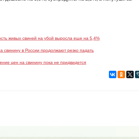
сть живых свиней на убой выросла еще на 5,4%
а свинину в России продолжают резко падать
ние цен на свинину пока не придвидется