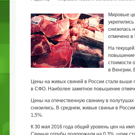
Мировые це
укрепились 
снизилась 
отмечено в 
На текущей
повышение 
стоимости о
в Венгрии, 
Цены на живых свиней в России стали выше п
в СФО. Наиболее заметное повышение отме
Цены на отечественную свинину в полутушах 
снизились. В среднем, живые свиньи в России
1,5%.
К 30 мая 2016 года общий уровень цен на имп
Свиные отрубы подорожали на 0,3%, шпик ста