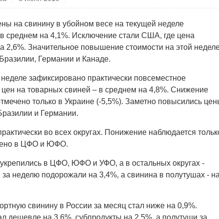
ны на свинину в убойном весе на текущей неделе
в среднем на 4,1%. Исключение стали США, где цена
на 2,6%. Значительное повышение стоимости на этой недел
Бразилии, Германии и Канаде.
 неделе зафиксировано практически повсеместное
цен на товарных свиней – в среднем на 4,8%. Снижение
тмечено только в Украине (-5,5%). Заметно повысились цен
Бразилии и Германии.
рактически во всех округах. Понижение наблюдается тольк
чено в ЦФО и ЮФО.
укрепились в ЦФО, ЮФО и УФО, а в остальных округах -
 за неделю подорожали на 3,4%, а свинина в полутушах - н
ортную свинину в России за месяц стал ниже на 0,9%.
л дешевле на 3,6%, субпродукты на 2,5%, а полутуши за