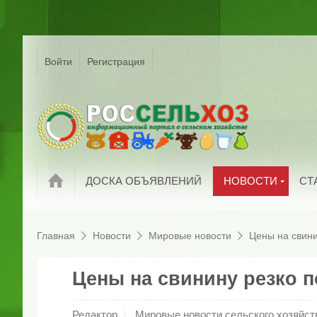
Р
Г
Войти
Регистрация
На
Сельское хозяйс
России
С
Мировые новост
П
Новости компани
И
Обзоры рынков
П
Новости
ДОСКА ОБЪЯВЛЕНИЙ
НОВОСТИ
СТ
Главная
Новости
Мировые новости
Цены на свини
Цены на свинину резко 
Редактор
Мировые новости сельского хозяйст