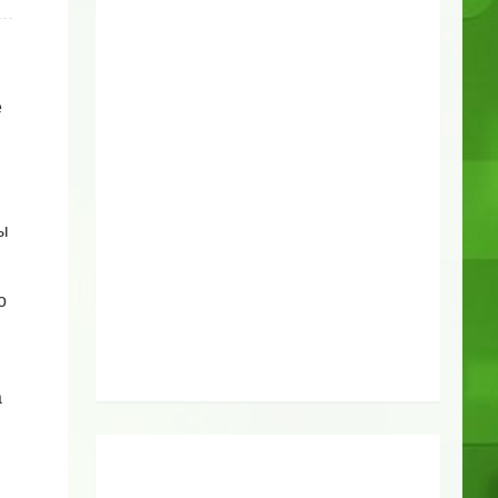
е
ы
о
а