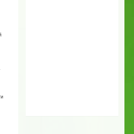
й
а
ти