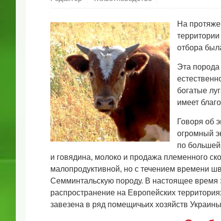
На протяже
территории
отбора был
Эта порода 
естественн
богатые луг
имеет благ
Говоря об э
огромный эк
по большей 
и говядина, молоко и продажа племенного ск
малопродуктивной, но с течением времени ш
Семминтальскую породу. В настоящее время 
распространение на Европейских территориях.
завезена в ряд помещичьих хозяйств Украины 