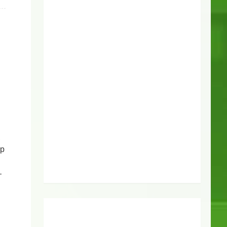
,
ыр
—