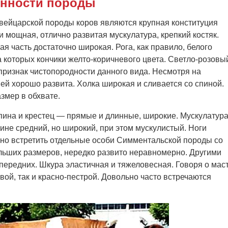
нности породы
ейцарской породы коров являются крупная конституция
и мощная, отлично развитая мускулатура, крепкий костяк.
я часть достаточно широкая. Рога, как правило, белого
а которых кончики желто-коричневого цвета. Светло-розовы
признак чистопородности данного вида. Несмотря на
ей хорошо развита. Холка широкая и сливается со спиной.
азмер в обхвате.
пина и крестец — прямые и длинные, широкие. Мускулатур
лине средний, но широкий, при этом мускулистый. Ноги
но встретить отдельные особи Симментальской породы со
льших размеров, нередко развито неравномерно. Другими
ередних. Шкура эластичная и тяжеловесная. Говоря о мас
евой, так и красно-пестрой. Довольно часто встречаются