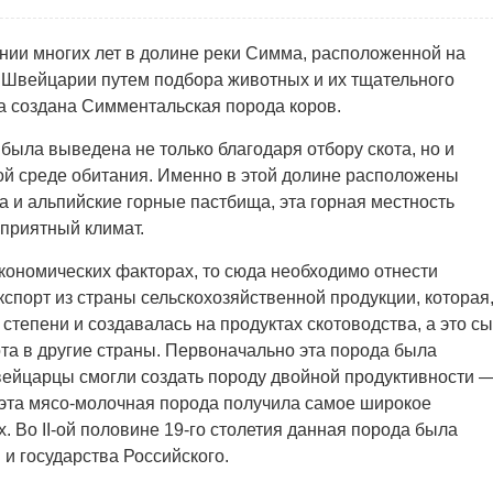
нии многих лет в долине реки Симма, расположенной на
 Швейцарии путем подбора животных и их тщательного
а создана Симментальская порода коров.
была выведена не только благодаря отбору скота, но и
ой среде обитания. Именно в этой долине расположены
а и альпийские горные пастбища, эта горная местность
оприятный климат.
кономических факторах, то сюда необходимо отнести
спорт из страны сельскохозяйственной продукции, которая
степени и создавалась на продуктах скотоводства, а это с
ота в другие страны. Первоначально эта порода была
вейцарцы смогли создать породу двойной продуктивности 
эта мясо-молочная порода получила самое широкое
 Во II-ой половине 19-го столетия данная порода была
и государства Российского.