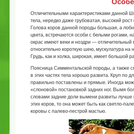
Особе
Отличительными характеристиками данной Шв
тела, нередко даже грубоватая, высокий рост 
Голова коров данной породы большая, а лобна
цвета, встречаются особи с белыми рогами, н
окрас имеют веки и ноздри — отличительный 
относительно короткую шею, мускулатура на н
Грудь, как и холка, широкая, имеет большой р
Поясница Симментальской породы, а также с
в этих частях тела хорошо развита. Круп по д
правильно поставлены и прямые. Иногда мож
«слоновой» постановкой задних ног. Вымя бо
словами задние доли вымени развиты лучше п
этих коров, то она может быть как светло-пал
коровы с палево-пестрой мастью.