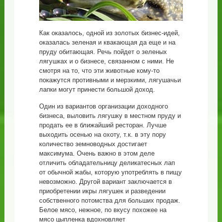
Как оказалось, одной из золотых бизнес-идей,
оказалась зеленая и квакающая да еще и на
пруду обитающая. Речь пойдет о зеленых
лягушках и о бизнесе, связанном с ними. Не
смотря на то, что эти животные кому-то
покажутся противными и мерзкими, лягушачьи
лапки могут принести большой доход.
Один из вариантов организации доходного
бизнеса, выловить лягушку в местном пруду и
продать ее в ближайший ресторан. Лучше
выходить осенью на охоту, т.к. в эту пору
количество земноводных достигает
максимума. Очень важно в этом деле
отличить обладательницу деликатесных лап
от обычной жабы, которую употреблять в пищу
невозможно. Другой вариант заключается в
приобретении икры лягушек и разведении
собственного потомства для больших продаж.
Белое мясо, нежное, по вкусу похожее на
мясо цыпленка вдохновляет