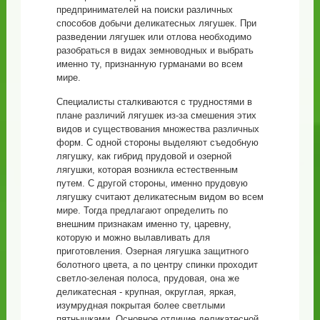
предпринимателей на поиски различных
способов добычи деликатесных лягушек. При
разведении лягушек или отлова необходимо
разобраться в видах земноводных и выбрать
именно ту, признанную гурманами во всем
мире.
Специалисты сталкиваются с трудностями в
плане различий лягушек из-за смешения этих
видов и существования множества различных
форм. С одной стороны выделяют съедобную
лягушку, как гибрид прудовой и озерной
лягушки, которая возникла естественным
путем. С другой стороны, именно прудовую
лягушку считают деликатесным видом во всем
мире. Тогда предлагают определить по
внешним признакам именно ту, царевну,
которую и можно вылавливать для
приготовления. Озерная лягушка защитного
болотного цвета, а по центру спинки проходит
светло-зеленая полоса, прудовая, она же
деликатесная - крупная, округлая, яркая,
изумрудная покрытая более светлыми
пятнышками. Основное отличие деликатесной