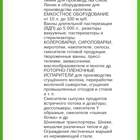
линии для производства соков.
Линии и оборудование для
производства напитков.
ЕМКОСТНОЕ ОБОРУДОВАНИЕ
от 10 л. до 100 м.куб.
Ванны длительной пастеризации
(ВДП) до 5 000 л.; реакторы
вакуумные; пастеризаторы и
стерилизаторы.
КОЛЕРОВАРКИ, СИРОПОВАРКИ,
жиротопки, накопители, силосы,
смесители готовой продукции,
твороженные ванны, пресс-
тележки, заквасочники,
маслообразователи и многое др.
РОТОРНО-ПЛЕНОЧНЫЕ
ИСПАРИТЕЛИ для производства
сгущённого молока, переработки
молочной сыворотки, сгущения
промышленных отходов и стоков
и т. п.
Смесители сыпучих продуктов
встречного потока и дозаторы;
диссольверы, смесители Y
образные, смесители «пьяная
бочка» и др.
Шнековые транспортеры. Шнеки,
мешалки различных типов и др.
Ограждения лестничных маршей
из нержавеющей стали,