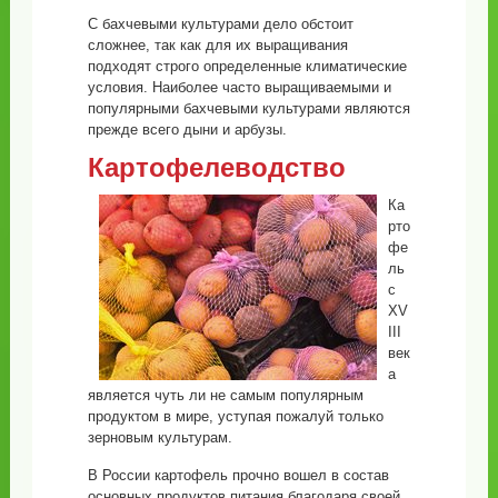
С бахчевыми культурами дело обстоит
сложнее, так как для их выращивания
подходят строго определенные климатические
условия. Наиболее часто выращиваемыми и
популярными бахчевыми культурами являются
прежде всего дыни и арбузы.
Картофелеводство
Ка
рто
фе
ль
с
XV
III
век
а
является чуть ли не самым популярным
продуктом в мире, уступая пожалуй только
зерновым культурам.
В России картофель прочно вошел в состав
основных продуктов питания благодаря своей