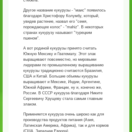
стебель.
Другое название кукурузы - "маис" появилось
благодаря Христофору Колумбу, который,
увидев растение, назвал его "семя,
порождающее колос" - "mahiz". В некоторых
странах кукурузу называют "турецким
пшеном".
А вот родиной кукурузы принято считать
Южную Мексику и Гватемалу. Этот злак
выращивают повсеместно, но мировыми
лидерами по промышленному выращиванию
кукурузы традиционно считаются Бразилия,
США и Китай. Большие объемы кукурузы
выращивают и Мексике, Индии, Аргентине,
Южной Африке, Франции, ну и, конечно же,
России. В СССР кукуруза благодаря Никите
Сергеевичу Хрущеву стала самым главным
злаком.
Применяется кукуруза очень широко как для
производства продуктов питания (Азия,
Латинская Америка, Африка), так и для кормов
(США, Западная Европа).