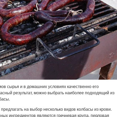
мов сырья и в домашних условиях качественно его
красный результат, можно выбрать наиболее подходящий из
басы.
 предлагать на выбор несколько видов колбасы из крови.
ных ингредиентов являются гречневая крупа, перловая