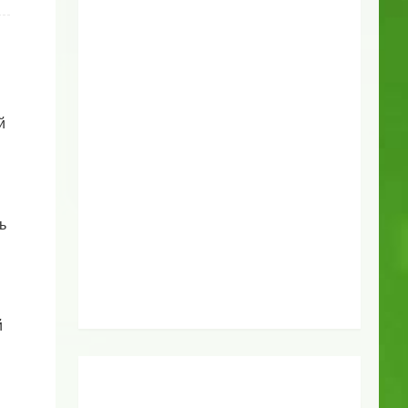
й
ь
й