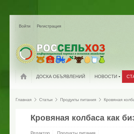
Р
Г
Войти
Регистрация
На
Сельское хозяйс
России
С
Мировые новост
П
Новости компани
И
Обзоры рынков
П
Статьи
ДОСКА ОБЪЯВЛЕНИЙ
НОВОСТИ
СТ
Главная
Статьи
Продукты питания
Кровяная колба
Кровяная колбаса как би
Редактор
Продукты питания