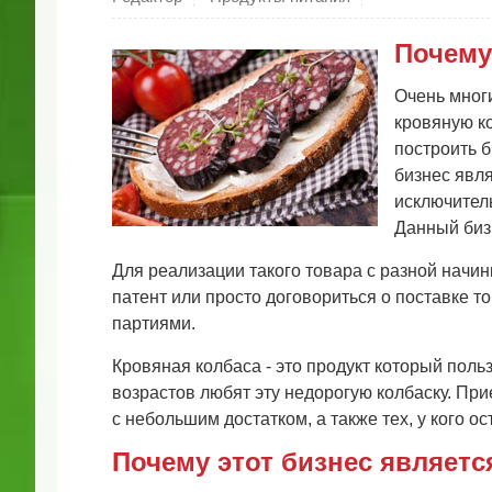
Почему
Очень мног
кровяную ко
построить б
бизнес явл
исключител
Данный биз
Для реализации такого товара с разной начи
патент или просто договориться о поставке 
партиями.
Кровяная колбаса - это продукт который пол
возрастов любят эту недорогую колбаску. Пр
с небольшим достатком, а также тех, у кого ос
Почему этот бизнес являе