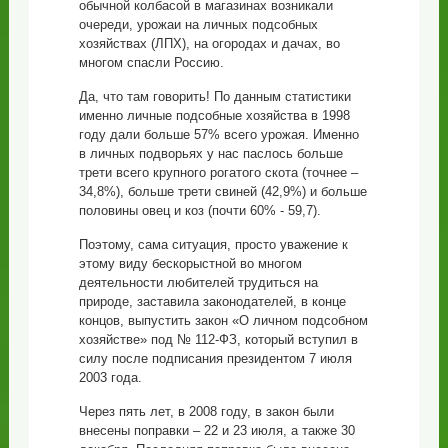
обычной колбасой в магазинах возникали
очереди, урожаи на личных подсобных
хозяйствах (ЛПХ), на огородах и дачах, во
многом спасли Россию.
Да, что там говорить! По данным статистики
именно личные подсобные хозяйства в 1998
году дали больше 57% всего урожая. Именно
в личных подворьях у нас паслось больше
трети всего крупного рогатого скота (точнее –
34,8%), больше трети свиней (42,9%) и больше
половины овец и коз (почти 60% - 59,7).
Поэтому, сама ситуация, просто уважение к
этому виду бескорыстной во многом
деятельности любителей трудиться на
природе, заставила законодателей, в конце
концов, выпустить закон «О личном подсобном
хозяйстве» под № 112-ФЗ, который вступил в
силу после подписания президентом 7 июля
2003 года.
Через пять лет, в 2008 году, в закон были
внесены поправки – 22 и 23 июля, а также 30