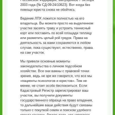
2003 года (№ СД-09-24/10623). Вот когда без
помощи юриста снова не обойтись.
Ведение ЛПХ ложится полностью на его
владельца. Вы можете просто на выделенном
участке засеять траву и устроить теннисный
корт или поставить по всей площади теплицу
или разметить целый рой грядок. Права на
деятельность за вами сохраняются в любом
случае, пока существуют, естественно, права
на сам участок.
Мы привели основные моменты
законодательства о личном подсобном
хозяйстве. Все они важны с правовой точки
зрения, ведь не зря же говорится, что все мы
«пациенты психологов и юристов». Тем не
менее, не стоит особо беспокоиться. Если
Кадастровый Регистр зарегистрировал ваш
участок, вы получили документы
государственного образца на право владения,
то дальнейшие ваши действия будут связаны
только с покупкой семян и поиском удобного
кресла-качалки. Другое дело, что «прогресс