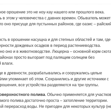
ое орошение это не ноу-хау нашего или прошлого века.
 в этом у человечества с давних времен. Обыватель может
то оно присуще для пустынных районов, где оазис – райски
ть в орошении насущна и для степных областей и там, где
ерности дождевых осадков в период растениеводства.
о оно и в животноводстве. Люцерна – основной корм скота
районах просто выгорает под палящим солнцем без
 влаги.
ще в древности, разрабатывались и сооружались целые
лии упоминает об этом. Сохранились и другие источники с
ошения, все устройства разделяются на три группы.
поверхностного полива
. Обычно применяется для участко
акого полива достаточно проста – затопление территории.
ый перерасход воды. Не пригоден для некоторых культур (н