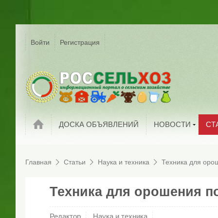
Р
Г
Войти
Регистрация
На
Сельское хозяйс
России
С
Мировые новост
П
Новости компани
И
Обзоры рынков
П
Статьи
ДОСКА ОБЪЯВЛЕНИЙ
НОВОСТИ
СТ
Главная
Статьи
Наука и техника
Техника для оро
Техника для орошения п
Редактор
Наука и техника