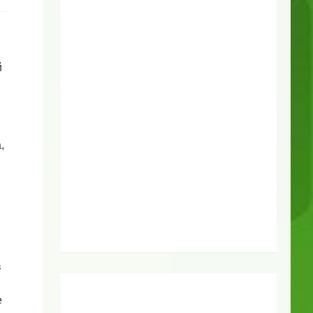
й
,
в
е