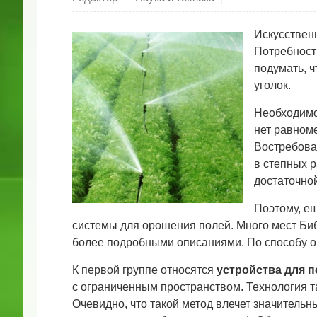
Искусственн
Потребность
подумать, ч
уголок.
Необходимос
нет равном
Востребован
в степных 
достаточной
Поэтому, е
системы для орошения полей. Много мест Биб
более подробными описаниями. По способу ор
К первой группе относятся
устройства для 
с ограниченным пространством. Технология т
Очевидно, что такой метод влечет значительн