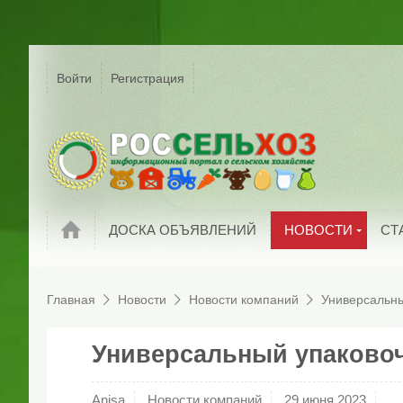
Р
Г
Войти
Регистрация
На
Сельское хозяйс
России
С
Мировые новост
П
Новости компани
И
Обзоры рынков
П
Новости
ДОСКА ОБЪЯВЛЕНИЙ
НОВОСТИ
СТ
Главная
Новости
Новости компаний
Универсальны
Универсальный упаковоч
Anisa
Новости компаний
29 июня 2023