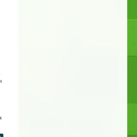
о
и
м