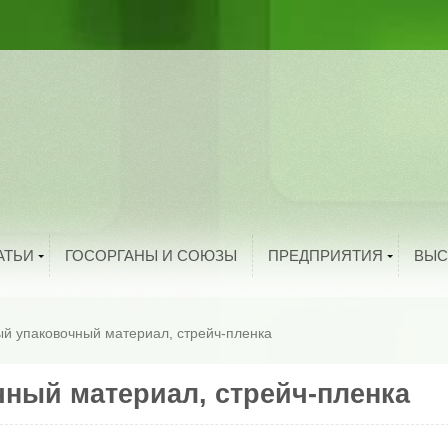
ыбоводство
рибоводство
ука и техника
тво
троительство
и
олезная информация
й
нтересные факты
родукты питания
Добавить организацию
АТЬИ
ГОСОРГАНЫ И СОЮЗЫ
ПРЕДПРИЯТИЯ
ВЫС
й упаковочный материал, стрейч-пленка
ный материал, стрейч-пленка