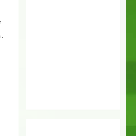
и
сь
в