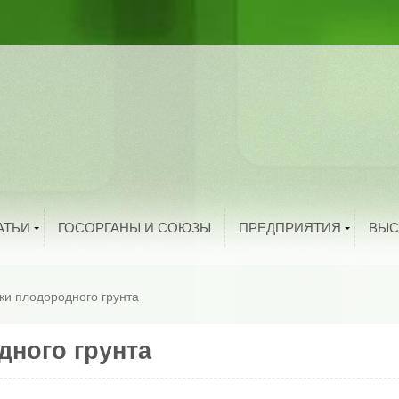
ыбоводство
рибоводство
ука и техника
тво
троительство
и
олезная информация
й
нтересные факты
родукты питания
Добавить организацию
АТЬИ
ГОСОРГАНЫ И СОЮЗЫ
ПРЕДПРИЯТИЯ
ВЫС
ки плодородного грунта
дного грунта