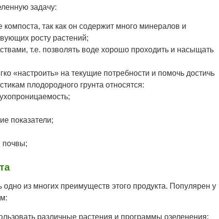
еленную задачу:
 компоста, так как он содержит много минералов и
твующих росту растений;
твами, т.е. позволять воде хорошо проходить и насыщать
гко «настроить» на текущие потребности и помочь достичь
стикам плодородного грунта относятся:
ухопроницаемость;
ие показатели;
 почвы;
та
 одно из многих преимуществ этого продукта. Популярен у
м:
пользовать различные растения и программы озеленения;