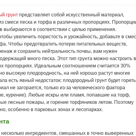
й грунт
представляет собой искусственный материал,
из смеси песка и торфа в различных пропорциях. Пропорци
в выбираются в соответствии с целью применения.
тобы увеличить пористость и урожайность, добавьте в сме
фа. Чтобы предотвратить потерю питательных веществ,
ренаж и сохранить нейтральность почвы, вам нужен
одержащий много песка. Этот тип грунта можно настроить 
х пропорциях. Идеальным соотношением считается 30%
чно высокую плодородность, на ней хорошо растут многие
ала есть явный недостаток: плодородный грунт будет гореть
иал не загорается, только из-за человеческого фактора
е, курение). Любые искры или пламя, попавшие на торф,
ные лесные пожары, и горение торфяников летом. Поэтому
но, особенно в парковых зонах и лесопарках.
нта
я несколько ингредиентов, смешанных в точно выверенных