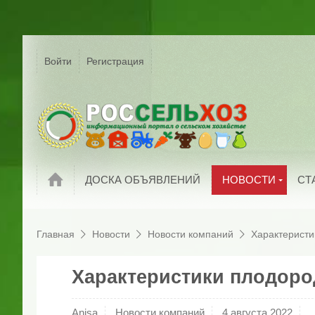
Р
Г
Войти
Регистрация
На
Сельское хозяйс
России
С
Мировые новост
П
Новости компани
И
Обзоры рынков
П
Новости
ДОСКА ОБЪЯВЛЕНИЙ
НОВОСТИ
СТ
Главная
Новости
Новости компаний
Характеристи
Характеристики плодоро
Anisa
Новости компаний
4 августа 2022