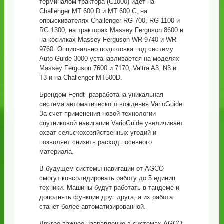
терминалом трактора (C1000) идет на
Challenger MT 600 D и MT 600 C, на
опрыскивателях Challenger RG 700, RG 1100 и
RG 1300, на тракторах Massey Ferguson 8600 и
на косилках Massey Ferguson WR 9740 и WR
9760. Опционально подготовка под систему
Auto-Guide 3000 устанавливается на моделях
Massey Ferguson 7600 и 7170, Valtra A3, N3 и
T3 и на Challenger MT500D.
Брендом Fendt разработана уникальная
система автоматического вождения VarioGuide.
За счет применения новой технологии
спутниковой навигации VarioGuide увеличивает
охват сельскохозяйственных угодий и
позволяет снизить расход посевного
материала.
В будущем системы навигации от AGCO
смогут консолидировать работу до 5 единиц
техники. Машины будут работать в тандеме и
дополнять функции друг друга, а их работа
станет более автоматизированной.
Другое важное направление в системах AGCO