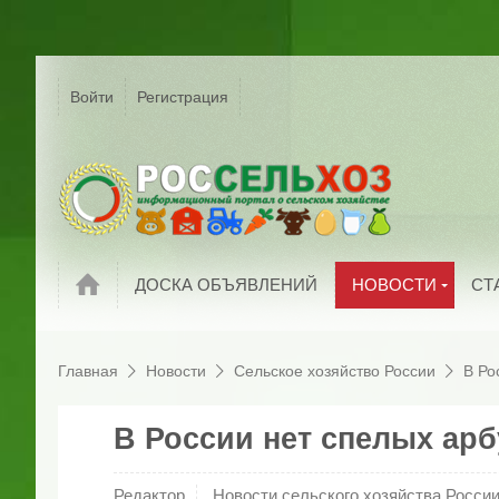
Р
Г
Войти
Регистрация
На
Сельское хозяйс
России
С
Мировые новост
П
Новости компани
И
Обзоры рынков
П
Новости
ДОСКА ОБЪЯВЛЕНИЙ
НОВОСТИ
СТ
Главная
Новости
Сельское хозяйство России
В Ро
В России нет спелых арб
Редактор
Новости сельского хозяйства Росси