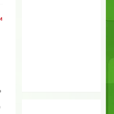
и
з
я