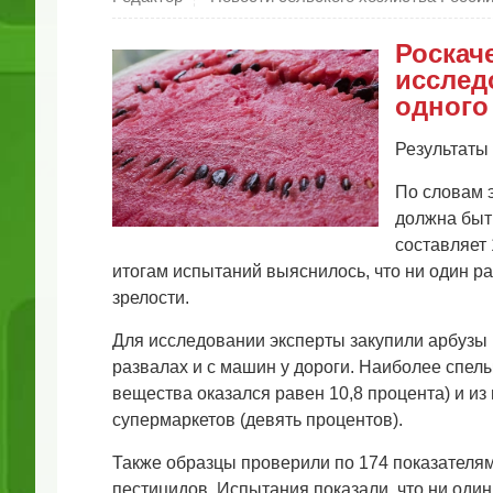
Роскач
исслед
одного
Результаты
По словам э
должна быть
составляет 
итогам испытаний выяснилось, что ни один р
зрелости.
Для исследовании эксперты закупили арбузы в
развалах и с машин у дороги. Наиболее спел
вещества оказался равен 10,8 процента) и и
супермаркетов (девять процентов).
Также образцы проверили по 174 показателям 
пестицидов. Испытания показали, что ни оди