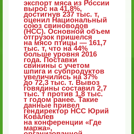
экспорт мяса из России
вырос на 41,8%,
достигнув 237 тыс. т,
оценил Национальный
союз свиноводов
(НСС). Основной объем
отгрузок пришелся
на мясо птицы — 161,7
тыс. т, что на 44%
больше уровня 2016
года. Поставки
свинины с учетом
шпига и субпродуктов
увеличились на 37%
до 72,3 тыс. т. Вывоз
говядины составил 2,7
тыс. т против 1,8 тыс.
т годом ранее. Такие
данные привел
гендиректор НСС Юрий
Ковалев
на конференции «Где
маржа»,
организованной