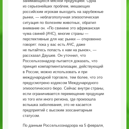
занимающихся мясной продукцией. Одна
из серьезнейших проблем, мешающих
российским игрокам выходить на зарубежные
рынки, — неблагополучная эпизоотическая
ситуация по болезням животных, обратил
внимание он. «По свинине это африканская
чума свиней (АЧС), многие страны —
перспективные для нас рынки — откровенно
говорят: пока у вас есть АЧС, даже
не пытайтесь попасть к нам на рынок», —
рассказал Даушев. Он уточнил, что
Россельхознадзор пытается доказать, что
принцип компартментализации, действующий
в России, можно использовать и при
международной торговле, тем более, что это
предусмотрено кодексом Международного
эпизоотического бюро. Сейчас внутри страны,
если ограничивается перемещение продукции
из того или иного региона, где произошла
вспышка заболевания, это не касается
предприятий с высоким зоосанитарным
статусом.
По данным Россельхознадзора на 5 февраля,