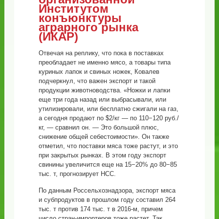
Институтом
конъюнктуры
аграрного рынка
(ИКАР)
Отвечая на реплику, что пока в поставках
преобладает не именно мясо, а товары типа
куриных лапок и свиных ножек, Ковалев
подчеркнул, что важен экспорт и такой
продукции животноводства. «Ножки и лапки
еще три года назад или выбрасывали, или
утилизировали, или бесплатно сжигали на газ,
а сегодня продают по $2/кг — по 110−120 руб./
кг, — сравнил он. — Это большой плюс,
снижение общей себестоимости». Он также
отметил, что поставки мяса тоже растут, и это
при закрытых рынках. В этом году экспорт
свинины увеличится еще на 15−20% до 80−85
тыс. т, прогнозирует НСС.
По данным Россельхознадзора, экспорт мяса
и субпродуктов в прошлом году составил 264
тыс. т против 174 тыс. т в 2016-м, причем
число стран-импортеров тоже растет. Так,