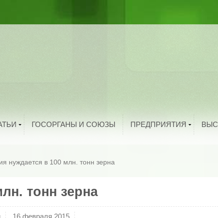
ыбоводство
рибоводство
ука и техника
тво
троительство
и
олезная информация
й
нтересные факты
родукты питания
Добавить организацию
АТЬИ
ГОСОРГАНЫ И СОЮЗЫ
ПРЕДПРИЯТИЯ
ВЫС
ия нуждается в 100 млн. тонн зерна
лн. тонн зерна
и
16 февраля 2015