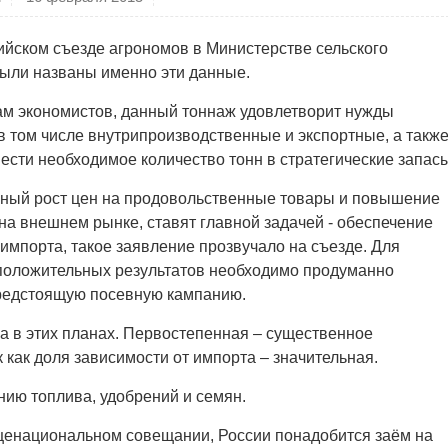
ийском съезде агрономов в Министерстве сельского
были названы именно эти данные.
ам экономистов, данный тоннаж удовлетворит нужды
в том числе внутрипроизводственные и экспортные, а такж
ести необходимое количество тонн в стратегические запасы
ный рост цен на продовольственные товары и повышение
на внешнем рынке, ставят главной задачей - обеспечение
импорта, такое заявление прозвучало на съезде. Для
положительных результатов необходимо продуманно
редстоящую посевную кампанию.
ка в этих планах. Первостепенная – существенное
к как доля зависимости от импорта – значительная.
ию топлива, удобрений и семян.
щенациональном совещании, России понадобится заём на