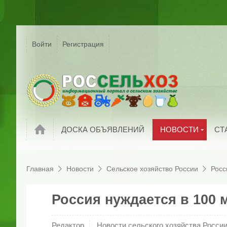
Р
Г
Войти
Регистрация
На
Сельское хозяйс
России
С
Мировые новост
П
Новости компани
И
Обзоры рынков
П
Новости
ДОСКА ОБЪЯВЛЕНИЙ
НОВОСТИ
СТ
Главная
Новости
Сельское хозяйство России
Росс
Россия нуждается в 100 м
Редактор
Новости сельского хозяйства Росси