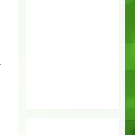
ч
-
а