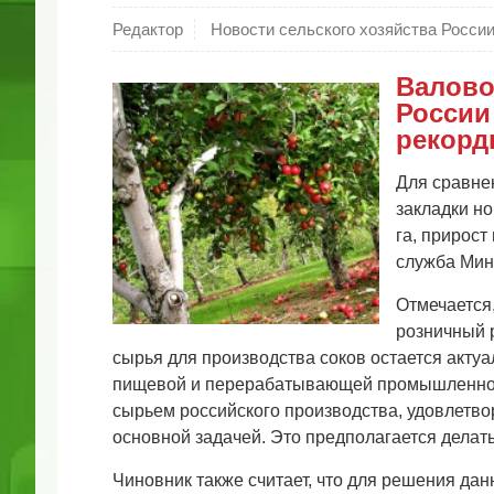
Редактор
Новости сельского хозяйства Росси
Валово
России
рекорд
Для сравнен
закладки но
га, прирост
служба Мин
Отмечается
розничный 
сырья для производства соков остается акту
пищевой и перерабатывающей промышленнос
сырьем российского производства, удовлетво
основной задачей. Это предполагается делать
Чиновник также считает, что для решения да