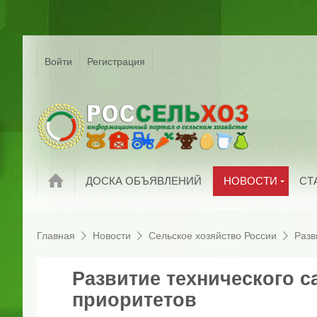
Р
Г
Войти
Регистрация
На
Сельское хозяйс
России
С
Мировые новост
П
Новости компани
И
Обзоры рынков
П
Новости
ДОСКА ОБЪЯВЛЕНИЙ
НОВОСТИ
СТ
Главная
Новости
Сельское хозяйство России
Разв
Развитие технического с
приоритетов