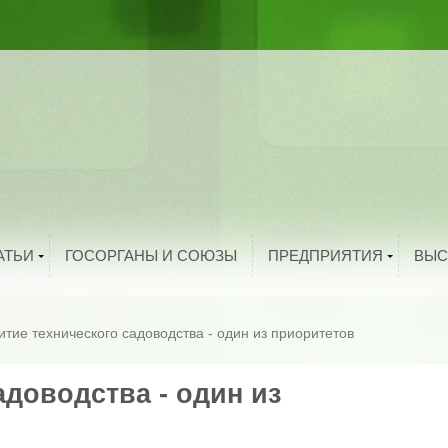
ыбоводство
рибоводство
ука и техника
тво
троительство
и
олезная информация
й
нтересные факты
родукты питания
Добавить организацию
АТЬИ
ГОСОРГАНЫ И СОЮЗЫ
ПРЕДПРИЯТИЯ
ВЫС
итие технического садоводства - один из приоритетов
адоводства - один из