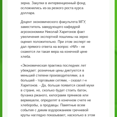
зерна. Закупки в интервенционный фонд
осложнились из-за резкого роста курса
доллара.
Доцент экономического факультета МГУ,
заместитель заведующего кафедрой
агроэкономики Николай Харитонов факт
увеличения экспортной пошлины на зерно
оценил положительно. При этом эксперт не
дал прямого ответа на вопрос «НИ» - не
скажется ли такая мера на конечной цене
хлеба.
«Экономическая практика последних лет
убеждает: розничные цены диктуются в
меньшей степени производителями, а в
большей - торговыми сетями, - сказал г-н
Харитонов. - Да, больше появится своей муки
в стране, но, сколько будет стоить батон,
буханка ржаного, килограмм пряников или
вермишели, определят в конечном счете не
хлеборобы, а продавцы. Памятные всем
события с диким вздорожанием гречневой
крупы наглядно показывают, насколько в этом