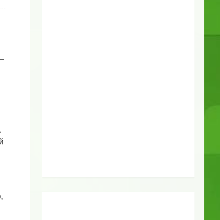
–
.
й
,