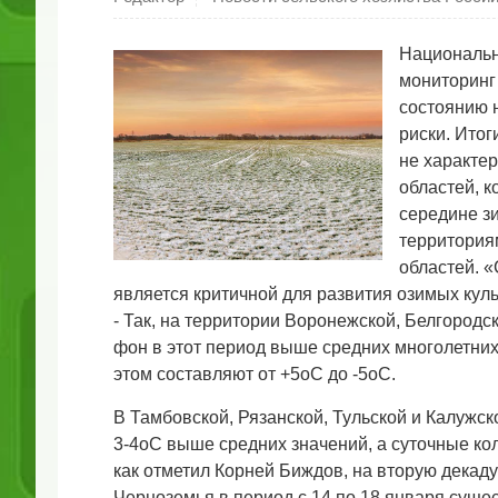
Национальн
мониторинг
состоянию 
риски. Ито
не характер
областей, к
середине з
территория
областей. 
является критичной для развития озимых кул
- Так, на территории Воронежской, Белгородс
фон в этот период выше средних многолетних
этом составляют от +5оС до -5оС.
В Тамбовской, Рязанской, Тульской и Калужс
3-4оС выше средних значений, а суточные кол
как отметил Корней Биждов, на вторую декад
Черноземья в период с 14 по 18 января суще