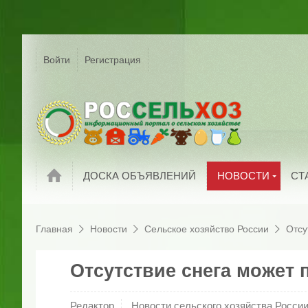
Р
Г
Войти
Регистрация
На
Сельское хозяйс
России
С
Мировые новост
П
Новости компани
И
Обзоры рынков
П
Новости
ДОСКА ОБЪЯВЛЕНИЙ
НОВОСТИ
СТ
Главная
Новости
Сельское хозяйство России
Отсу
Отсутствие снега может
Редактор
Новости сельского хозяйства Росси