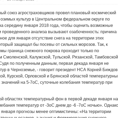
ый союз агростраховщиков провел плановый космический
 озимых культур в Центральном федеральном округе по
на середину января 2018 года, чтобы оценить возможные
ги проведенного анализа вызывают озабоченность: причина 
ное для января отсутствие снега на территории этих
оторый защищал бы посевы от сильных морозов. Так, к
имы граница снежного покрова проходит только по
м Смоленской, Калужской, Тульской. Рязанской, Тамбовской
«Судя по полученным данным, первая декада января не
ьтур в Черноземье, - говорит президент НСА Корней Биждов
кой, Курской, Орловской и Брянской областей температурны
 значений на 5-7оС, суточные колебания температур при
кой областях температурный фон в первой декаде января на
ебания температур от -3оС днем до -6 -7оС ночью». Однако
у января прогнозы менее оптимистичны: «На территории
ственных осадков, а значит и формирования снежного