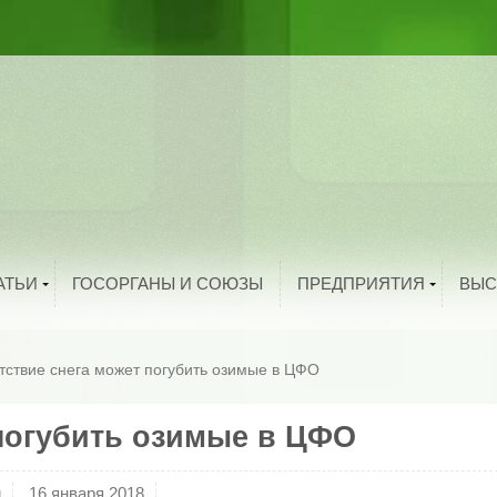
ыбоводство
рибоводство
ука и техника
тво
троительство
и
олезная информация
й
нтересные факты
родукты питания
Добавить организацию
АТЬИ
ГОСОРГАНЫ И СОЮЗЫ
ПРЕДПРИЯТИЯ
ВЫС
тствие снега может погубить озимые в ЦФО
 погубить озимые в ЦФО
и
16 января 2018