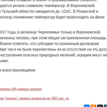
идается резкое снижение температур. В Воронежской,
и Тульской областях ожидается до -12оС. В Рязанской и
прогнозу, понижение температур будет происходить на фоне
017 года, в регионах Черноземья только в Воронежской,
рахованы посевы, при этом общая застрахованная площадь
. Важно отметить, что субсидии по указанным договорам
ря так и не были перечислены из-за отсутствия на эту дату
наступления опасных природных явлений, аграрии могут н
ъеме.
а агростраховщиков
теряно 3% озимых культур
и "плохих" озимых возросли до 360 тыс. га