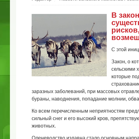
В зако
сущест
рисков
возмещ
С этой иниц
Закон, о ко
сельскими х
которые по
страховани
заразных заболеваний, при массовых отравле
бураны, наводнения, попадание молнии, обва
Ко всем перечисленным неприятностям предла
сильный снег и его высокий кров, препятств
животных.
Оленеводство издавна стало основным напра