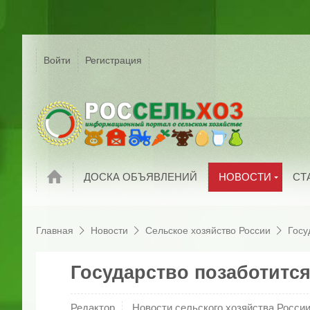
Р
Г
Войти
Регистрация
На
Сельское хозяйс
России
С
Мировые новост
П
Новости компани
И
Обзоры рынков
П
Новости
ДОСКА ОБЪЯВЛЕНИЙ
НОВОСТИ
СТ
Главная
Новости
Сельское хозяйство России
Госу
Государство позаботитс
Редактор
Новости сельского хозяйства Росси