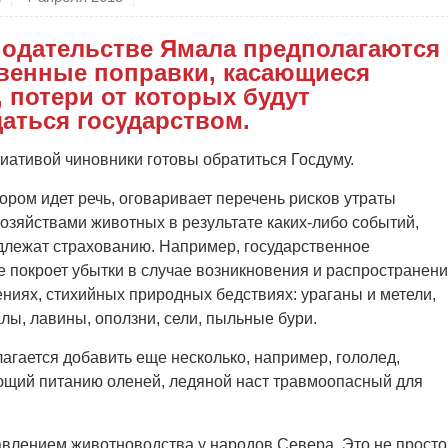
нодательстве Ямала предполагаются
венные поправки, касающиеся
, потери от которых будут
аться государством.
иативой чиновники готовы обратиться Госдуму.
тором идет речь, оговаривает перечень рисков утраты
озяйствами животных в результате каких-либо событий,
длежат страхованию. Например, государственное
е покроет убытки в случае возникновения и распространен
ниях, стихийных природных бедствиях: ураганы и метели,
лы, лавины, оползни, сели, пыльные бури.
гается добавить еще несколько, например, гололед,
ующий питанию оленей, ледяной наст травмоопасный для
влением животноводства у народов Севера. Это не просто