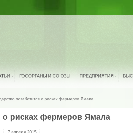
ыбоводство
рибоводство
ука и техника
тво
троительство
и
олезная информация
й
нтересные факты
родукты питания
Добавить организацию
АТЬИ
ГОСОРГАНЫ И СОЮЗЫ
ПРЕДПРИЯТИЯ
ВЫС
дарство позаботится о рисках фермеров Ямала
я о рисках фермеров Ямала
и
7 апреля 2015