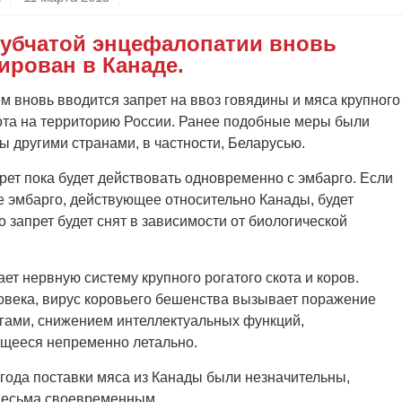
губчатой энцефалопатии вновь
ирован в Канаде.
ем вновь вводится запрет на ввоз говядины и мяса крупного
кота на территорию России. Ранее подобные меры были
 другими странами, в частности, Беларусью.
ет пока будет действовать одновременно с эмбарго. Если
е эмбарго, действующее относительно Канады, будет
о запрет будет снят в зависимости от биологической
ет нервную систему крупного рогатого скота и коров.
еловека, вирус коровьего бешенства вызывает поражение
гами, снижением интеллектуальных функций,
ющееся непременно летально.
 года поставки мяса из Канады были незначительны,
 весьма своевременным.