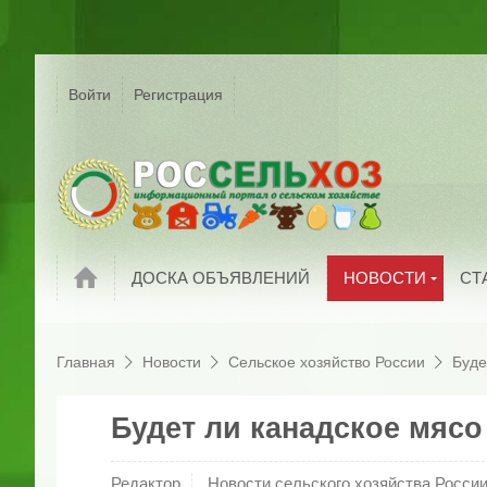
Р
Г
Войти
Регистрация
На
Сельское хозяйс
России
С
Мировые новост
П
Новости компани
И
Обзоры рынков
П
Новости
ДОСКА ОБЪЯВЛЕНИЙ
НОВОСТИ
СТ
Главная
Новости
Сельское хозяйство России
Буде
Будет ли канадское мясо
Редактор
Новости сельского хозяйства Росси