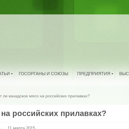
ыбоводство
рибоводство
ука и техника
тво
троительство
и
олезная информация
й
нтересные факты
родукты питания
Добавить организацию
АТЬИ
ГОСОРГАНЫ И СОЮЗЫ
ПРЕДПРИЯТИЯ
ВЫС
т ли канадское мясо на российских прилавках?
 на российских прилавках?
и
11 марта 2015