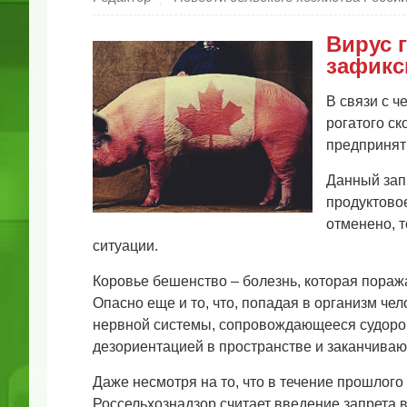
Вирус 
зафикс
В связи с ч
рогатого с
предприняты
Данный запр
продуктово
отменено, т
ситуации.
Коровье бешенство – болезнь, которая поража
Опасно еще и то, что, попадая в организм ч
нервной системы, сопровождающееся судоро
дезориентацией в пространстве и заканчива
Даже несмотря на то, что в течение прошлого
Россельхознадзор считает введение запрета