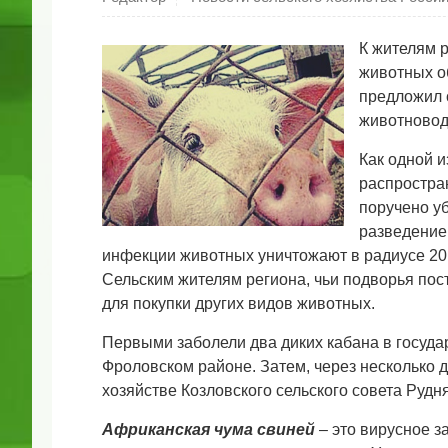
К жителям р
животных об
предложил 
животновод
Как одной 
распростра
поручено у
разведение 
инфекции животных уничтожают в радиусе 20
Сельским жителям региона, чьи подворья по
для покупки других видов животных.
Первыми заболели два диких кабана в госуда
Фроловском районе. Затем, через несколько
хозяйстве Козловского сельского совета Рудн
Африканская чума свиней
– это вирусное з