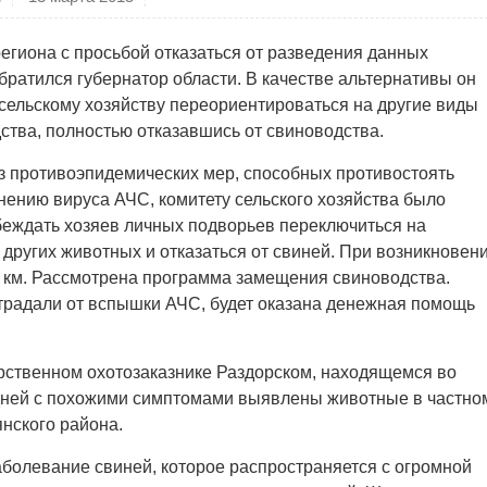
егиона с просьбой отказаться от разведения данных
ратился губернатор области. В качестве альтернативы он
сельскому хозяйству переориентироваться на другие виды
ства, полностью отказавшись от свиноводства.
из противоэпидемических мер, способных противостоять
нению вируса АЧС, комитету сельского хозяйства было
беждать хозяев личных подворьев переключиться на
других животных и отказаться от свиней. При возникновен
 км. Рассмотрена программа замещения свиноводства.
страдали от вспышки АЧС, будет оказана денежная помощь
рственном охотозаказнике Раздорском, находящемся во
 дней с похожими симптомами выявлены животные в частно
янского района.
аболевание свиней, которое распространяется с огромной