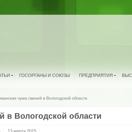
ыбоводство
рибоводство
ука и техника
тво
троительство
и
олезная информация
й
нтересные факты
родукты питания
Добавить организацию
АТЬИ
ГОСОРГАНЫ И СОЮЗЫ
ПРЕДПРИЯТИЯ
ВЫС
канская чума свиней в Вологодской области
й в Вологодской области
и
13 марта 2015