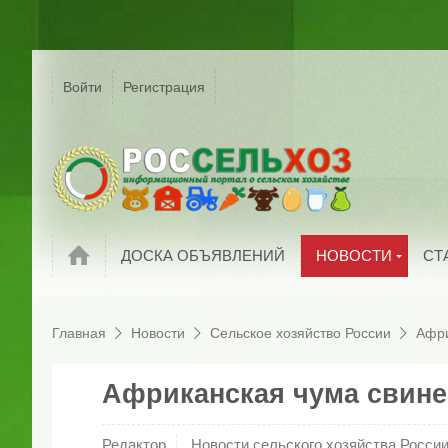
Р
Г
Войти
Регистрация
На
Сельское хозяйс
России
С
Мировые новост
П
Новости компани
И
Обзоры рынков
П
Новости
ДОСКА ОБЪЯВЛЕНИЙ
НОВОСТИ
СТ
Главная
Новости
Сельское хозяйство России
Афри
Африканская чума свине
Редактор
Новости сельского хозяйства Росси