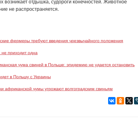
ых возникает отдышка, судороги конечностей. Животное
ние не распространяется.
ские фермеры требуют введения чрезвычайного положения
 не приходит одна
канская чума свиней в Польше: эпидемию не удается остановить
идет в Польшу с Украины
и африканской чумы угрожают волгоградским свиньям