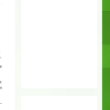
к
а.
е
а
л
–