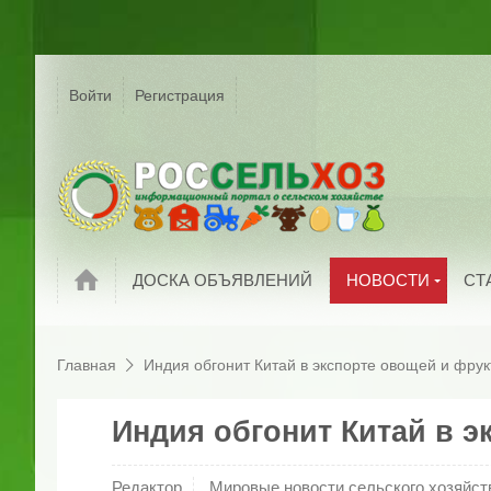
Р
Г
Войти
Регистрация
На
Сельское хозяйс
России
С
Мировые новост
П
Новости компани
И
Обзоры рынков
П
Новости
ДОСКА ОБЪЯВЛЕНИЙ
НОВОСТИ
СТ
Главная
Индия обгонит Китай в экспорте овощей и фрук
Индия обгонит Китай в 
Редактор
Мировые новости сельского хозяйст