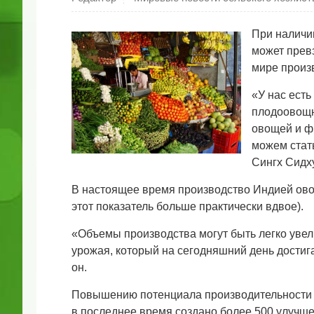
При наличи
может прев
мире произ
«У нас ест
плодоовощн
овощей и ф
можем стат
Сингх Сидху
В настоящее время производство Индией овоще
этот показатель больше практически вдвое).
«Объемы производства могут быть легко увел
урожая, который на сегодняшний день достиг
он.
Повышению потенциала производительности с
в последнее время создано более 500 улучш