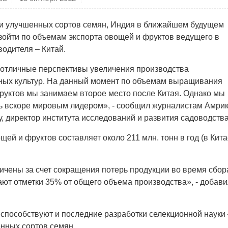
и улучшенных сортов семян, Индия в ближайшем будущем
зойти по объемам экспорта овощей и фруктов ведущего в
водителя – Китай.
ь отличные перспективы увеличения производства
ых культур. На данный момент по объемам выращивания
руктов мы занимаем второе место после Китая. Однако мы
ь вскоре мировым лидером», - сообщил журналистам Амри
, директор института исследований и развития садоводств
й и фруктов составляет около 211 млн. тонн в год (в Кита
ичены за счет сокращения потерь продукции во время сбор
ают отметки 35% от общего объема производства», - добави
пособствуют и последние разработки селекционной науки 
енных сортов семян.