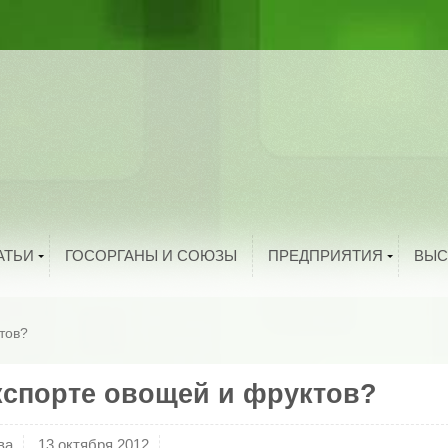
ыбоводство
рибоводство
ука и техника
тво
троительство
и
олезная информация
й
нтересные факты
родукты питания
Добавить организацию
АТЬИ
ГОСОРГАНЫ И СОЮЗЫ
ПРЕДПРИЯТИЯ
ВЫС
тов?
экспорте овощей и фруктов?
ва
13 октября 2012