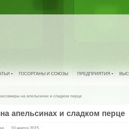
ыбоводство
рибоводство
ука и техника
тво
троительство
и
олезная информация
й
нтересные факты
родукты питания
Добавить организацию
АТЬИ
ГОСОРГАНЫ И СОЮЗЫ
ПРЕДПРИЯТИЯ
ВЫС
пассажиры на апельсинах и сладком перце
на апельсинах и сладком перце
ва
10 марта 2015