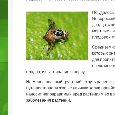
Не удалось
Новороссийс
двадцать ч
мертвые ли
плодовой м
Средиземно
которых он
для пропита
очень мног
плодов, их загнивание и порчу.
Не менее опасный груз прибыл чуть ранее из 
путешествовали живые личинки калифорнийско
наносит непоправимый вред растениям во вре
заболевания растений.