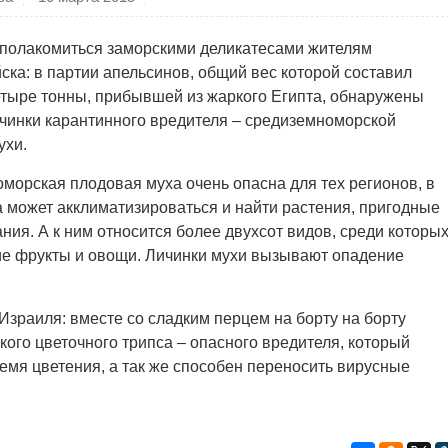
 полакомиться заморскими деликатесами жителям
ка: в партии апельсинов, общий вес которой составил
етыре тонны, прибывшей из жаркого Египта, обнаружены
чинки карантинного вредителя – средиземноморской
ухи.
морская плодовая муха очень опасна для тех регионов, в
а может акклиматизироваться и найти растения, пригодные
ния. А к ним относится более двухсот видов, среди которы
ие фрукты и овощи. Личинки мухи вызывают опадение
Израиля: вместе со сладким перцем на борту на борту
го цветочного трипса – опасного вредителя, который
мя цветения, а так же способен переносить вирусные