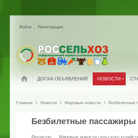
Р
Г
Войти
Регистрация
На
Сельское хозяйс
России
С
Мировые новост
П
Новости компани
И
Обзоры рынков
П
Новости
ДОСКА ОБЪЯВЛЕНИЙ
НОВОСТИ
СТ
Главная
Новости
Мировые новости
Безбилетные 
Безбилетные пассажиры 
Редактор
Мировые новости сельского хозяйст