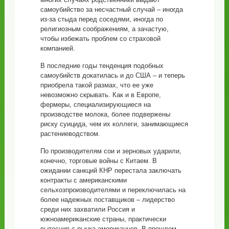
самоубийство за несчастный случай – иногда
из-за стыда перед соседями, иногда по
религиозным соображениям, а зачастую,
чтобы избежать проблем со страховой
компанией.
В последние годы тенденция подобных
самоубийств докатилась и до США – и теперь
приобрела такой размах, что ее уже
невозможно скрывать. Как и в Европе,
фермеры, специализирующиеся на
производстве молока, более подвержены
риску суицида, чем их коллеги, занимающиеся
растениеводством.
По производителям сои и зерновых ударили,
конечно, торговые войны с Китаем. В
ожидании санкций КНР перестала заключать
контракты с американскими
сельхозпроизводителями и переключилась на
более надежных поставщиков – лидерство
среди них захватили Россия и
южноамериканские страны, практически
вытеснив с рынка американцев. В прошлом