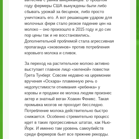
году фермеры США вынуждены были либо
сбывать урожай за бесценок, либо просто
уничтожать его. А вот решающим ударом для
молочных ферм стало резкое падение цен на
молоко – оно произошло в 2015 году и до сих
пор цены так и не восстановились.
Дополнительной проблемой стала агрессивная
пропаганда «эковоинов» против потребления
коровьего молока и сливок.
За переход на растительное молоко активно
выступает главное лицо «зеленой» повестки
Грета Тунберг. Совсем недавно на церемонии
вручения «Оскара» пламенную речь о
недопустимости отнимания «ребенка» у
коровы и продажи ее молока людям произнес
актер и знатный веган Хоакин Феникс. Такая
промывка мозгов не проходит бесследно.
Потребление молока действительно быстро
снижается. Особенно стремительно процесс
идет в таких прогрессивных штатах, как Нью-
Йорк. И именно там уровень самоубийств
среди фермеров бьет все прежние рекорды.