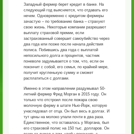
Западный фермер берет кредит в банке. На
следующий год выясняется, что отдавать его
нечем. Одновременно с кредитом фермеры
зачастую – по требованию банка – страхуют
свою жизнь. Некоторые компании разрешают
выплату страховой премии, если
застрахованный совершит самоубийство через
два года или позже после начала действия
полиса. Побившись два года с выплатой
непосильного долга и процентов, частник
поневоле задумывается о том, что, если он
покончит с собой, его семья, по крайней мере,
получит кругленькую сумму и сможет
расплатиться с долгами.
Именно в этом направлении раздумывал 50-
летний фермер Фред Морган в 2015 году. Он
только что отстроил после пожара свою
молочную ферму в штате Нью-Йорк, которую
унаследовал от отца. Он был весь в долгах. И
тут цены на молоко упали почти в два раза.
Единственное, что оставалось у Моргана, был
его страховой полис на 150 тыс. долларов. Он
всерьез думал о том, чтобы покончить с