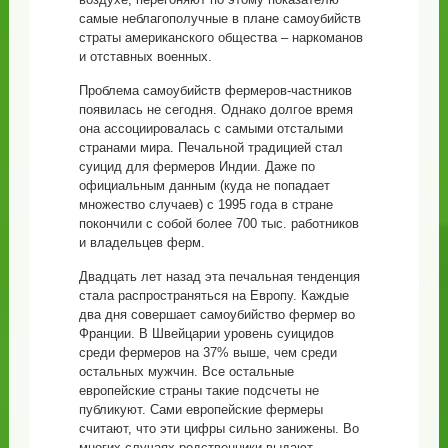
самые неблагополучные в плане самоубийств
страты американского общества – наркоманов
и отставных военных.
Проблема самоубийств фермеров-частников
появилась не сегодня. Однако долгое время
она ассоциировалась с самыми отсталыми
странами мира. Печальной традицией стал
суицид для фермеров Индии. Даже по
официальным данным (куда не попадает
множество случаев) с 1995 года в стране
покончили с собой более 700 тыс. работников
и владельцев ферм.
Двадцать лет назад эта печальная тенденция
стала распространяться на Европу. Каждые
два дня совершает самоубийство фермер во
Франции. В Швейцарии уровень суицидов
среди фермеров на 37% выше, чем среди
остальных мужчин. Все остальные
европейские страны такие подсчеты не
публикуют. Сами европейские фермеры
считают, что эти цифры сильно занижены. Во
многих случаях родственники выдают