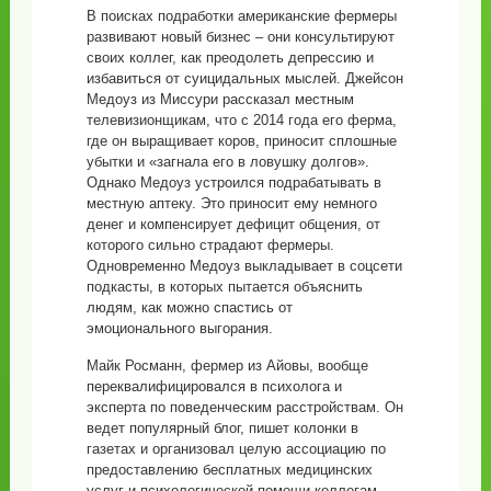
В поисках подработки американские фермеры
развивают новый бизнес – они консультируют
своих коллег, как преодолеть депрессию и
избавиться от суицидальных мыслей. Джейсон
Медоуз из Миссури рассказал местным
телевизионщикам, что с 2014 года его ферма,
где он выращивает коров, приносит сплошные
убытки и «загнала его в ловушку долгов».
Однако Медоуз устроился подрабатывать в
местную аптеку. Это приносит ему немного
денег и компенсирует дефицит общения, от
которого сильно страдают фермеры.
Одновременно Медоуз выкладывает в соцсети
подкасты, в которых пытается объяснить
людям, как можно спастись от
эмоционального выгорания.
Майк Росманн, фермер из Айовы, вообще
переквалифицировался в психолога и
эксперта по поведенческим расстройствам. Он
ведет популярный блог, пишет колонки в
газетах и организовал целую ассоциацию по
предоставлению бесплатных медицинских
услуг и психологической помощи коллегам.