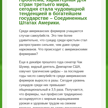
стран третьего мира,
сегодня стала чудовищной
тенденцией в богатейшем
государстве – Соединенных
Штатах Америки.
Среди американских фермеров учащаются
случаи самоубийств. Это тем более
удивительно, что суицид среди крестьян стал
распространен сильнее, чем даже среди
наркоманов. Что происходит с американскими
фермерами?
Еще в декабре прошлого года сенатор Чак
Шумер, видный деятель Демпартии США,
озвучил трагические цифры – за последние
годы число самоубийств среди американских
фермеров выросло в разы. Сегодня уровень
суицидов среди них превышает
общенациональный в 3,5 раза. Получается,
что фермеры, чья профессия традиционно
ассоциируется с мирным выращиванием
урожая и здоровым трудом на свежем
воздухе, перегоняют по этому показателю