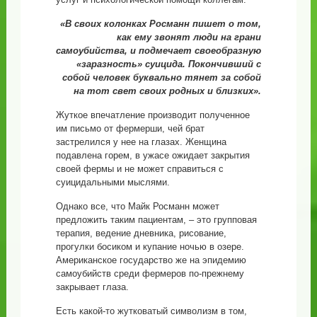
«В своих колонках Росманн пишет о том,
как ему звонят люди на грани
самоубийства, и подмечает своеобразную
«заразность» суицида. Покончивший с
собой человек буквально тянет за собой
на тот свет своих родных и близких».
Жуткое впечатление производит полученное
им письмо от фермерши, чей брат
застрелился у нее на глазах. Женщина
подавлена горем, в ужасе ожидает закрытия
своей фермы и не может справиться с
суицидальными мыслями.
Однако все, что Майк Росманн может
предложить таким пациентам, – это групповая
терапия, ведение дневника, рисование,
прогулки босиком и купание ночью в озере.
Американское государство же на эпидемию
самоубийств среди фермеров по-прежнему
закрывает глаза.
Есть какой-то жутковатый символизм в том,