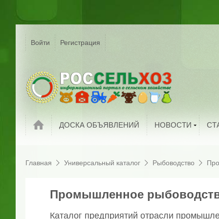
Р
Г
Войти
Регистрация
На
Сельское хозяйс
России
С
Мировые новост
П
Новости компани
И
Обзоры рынков
П
ДОСКА ОБЪЯВЛЕНИЙ
НОВОСТИ
СТ
Главная
Универсальный каталог
Рыбоводство
Про
Промышленное рыбоводст
Каталог предприятий отрасли промышл