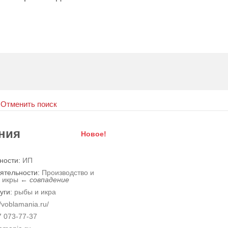
)
Отменить поиск
ния
Новое!
ности:
ИП
ятельности:
Производство и
 икры
←
совпадение
уги:
рыбы и икра
/voblamania.ru/
 073-77-37