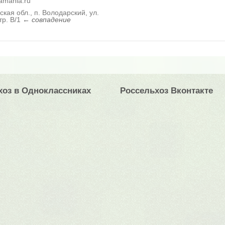
amania.ru
кая обл., п. Володарский, ул.
тр. В/1
←
совпадение
хоз в Одноклассниках
Россельхоз Вконтакте