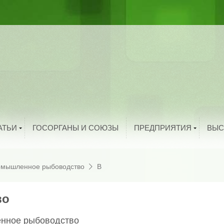
ыбоводство
рибоводство
ука и техника
тво
троительство
и
олезная информация
й
нтересные факты
родукты питания
Добавить организацию
АТЬИ
ГОСОРГАНЫ И СОЮЗЫ
ПРЕДПРИЯТИЯ
ВЫС
мышленное рыбоводство
В
во
енное рыбоводство