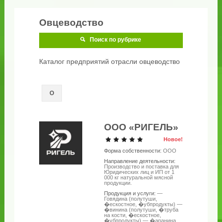
Овцеводство
Поиск по рубрике
Каталог предприятий отрасли овцеводство
О
ООО «РИГЕЛЬ»
Новое!
Форма собственности:
ООО
Направление деятельности:
Производство и поставка для
Юридических лиц и ИП от 1
000 кг натуральной мясной
продукции.
Продукция и услуги:
—
Говядина (полутуши,
�ескостное, �убпродукты) —
�винина (полутуши, �труба
на кости, �ескостное,
�убпродукты) — �аранина