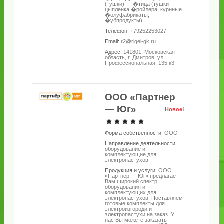
(тушки) — �тица (тушки
цыпленка �ройлера, куриные
�олуфабрикаты,
�убпродукты)
Телефон:
+79252253027
Email:
r2@rigel-gk.ru
Адрес:
141801, Московская
область, г. Дмитров, ул.
Профессиональная, 135 к3
ООО «Партнер
— Юг»
Новое!
Форма собственности:
ООО
Направление деятельности:
оборудование и
комплектующие для
электропастухов
Продукция и услуги:
ООО
«Партнер — Юг» предлагает
Вам широкий спектр
оборудования и
комплектующих для
электропастухов. Поставляем
готовые комплекты для
электроизгороди и
электропастухи на заказ. У
нас Вы можете заказать