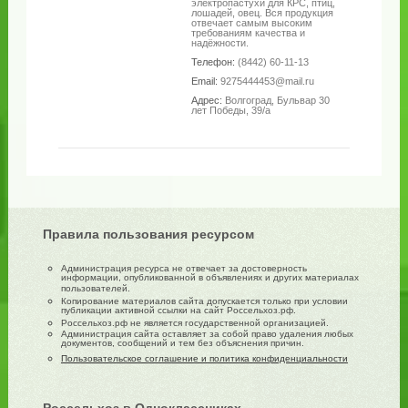
электропастухи для КРС, птиц,
лошадей, овец. Вся продукция
отвечает самым высоким
требованиям качества и
надёжности.
Телефон:
(8442) 60-11-13
Email:
9275444453@mail.ru
Адрес:
Волгоград, Бульвар 30
лет Победы, 39/а
Правила пользования ресурсом
Администрация ресурса не отвечает за достоверность
информации, опубликованной в объявлениях и других материалах
пользователей.
Копирование материалов сайта допускается только при условии
публикации активной ссылки на сайт Россельхоз.рф.
Россельхоз.рф не является государственной организацией.
Администрация сайта оставляет за собой право удаления любых
документов, сообщений и тем без объяснения причин.
Пользовательское соглашение и политика конфиденциальности